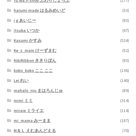
fu.wa.ri shop ふわりしょっぷ
(277)
harumi made はるみめいど
(53)
i g あいじー
(83)
itsuka いつか
(67)
Kasumi かすみ
(524)
Ke_s_mam けーずまむ
(52)
KikiRibbon ききりぼん
(83)
koko_koko ここ ここ
(136)
Lei れい
(140)
mahalo_nju まはろんじゅ
(89)
mimi ミミ
(314)
miraie ミライエ
(114)
mi_mama みーまま
(187)
M＆Ｌ えむあんどえる
(70)