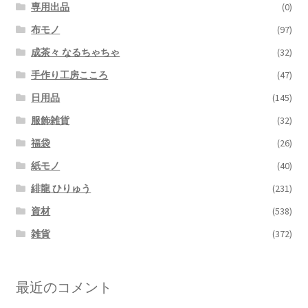
専用出品
(0)
布モノ
(97)
成茶々 なるちゃちゃ
(32)
手作り工房こころ
(47)
日用品
(145)
服飾雑貨
(32)
福袋
(26)
紙モノ
(40)
緋龍 ひりゅう
(231)
資材
(538)
雑貨
(372)
最近のコメント