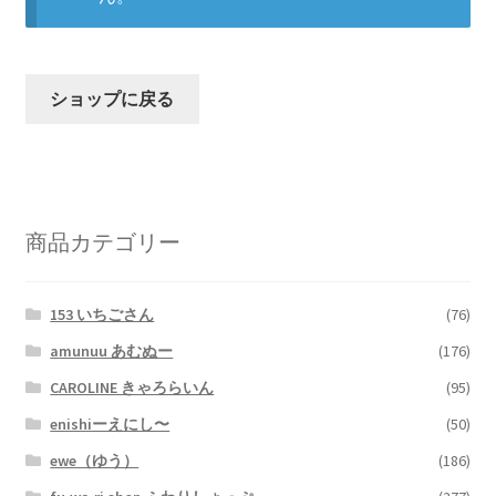
プライバシーポリシー
マイアカウント
ショップに戻る
取引条件（利用規約）
商品カテゴリー
支払い
商品カテゴリー
特定商取引法に基づく表記
153 いちごさん
(76)
amunuu あむぬー
(176)
CAROLINE きゃろらいん
(95)
enishiーえにし〜
(50)
ewe（ゆう）
(186)