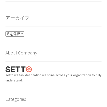
アーカイブ
ア
ー
カ
イ
About Company
ブ
setto we talk destination we shine across your organization to fully
understand.
Categories