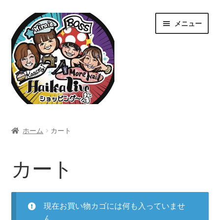
ナ
コ
メニュー
ビ
ン
ゲ
テ
ー
ン
シ
ツ
ョ
へ
ン
ス
へ
キ
ス
ッ
ホーム
キ
プ
ホーム
カート
ッ
Home
プ
カート
カート
ショップ
現在お買い物カゴには何も入っていませ
ん。