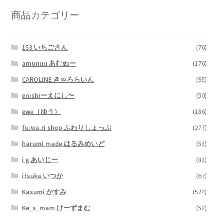
商品カテゴリー
153 いちごさん
(76)
amunuu あむぬー
(176)
CAROLINE きゃろらいん
(95)
enishiーえにし〜
(50)
ewe（ゆう）
(186)
fu.wa.ri shop ふわりしょっぷ
(277)
harumi made はるみめいど
(53)
i g あいじー
(83)
itsuka いつか
(67)
Kasumi かすみ
(524)
Ke_s_mam けーずまむ
(52)