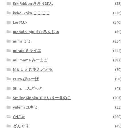
KikiRibbon ききりぼん
(83)
koko_koko ここ ここ
(136)
Lei れい
(140)
mahalo_nju まはろんじゅ
(89)
mimi ミミ
(314)
miraie ミライエ
(114)
mi_mama みーまま
(187)
M＆Ｌ えむあんどえる
(70)
PUPA ぴゅーぱ
(98)
Shin. しんどっと
(43)
Smiley Kinoko すまいりーきのこ
(205)
yukimi ユキミ
(11)
かにゃ
(490)
どんぐり
(45)