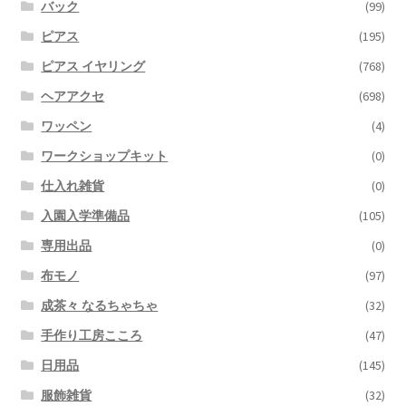
バック
(99)
ピアス
(195)
ピアス イヤリング
(768)
ヘアアクセ
(698)
ワッペン
(4)
ワークショップキット
(0)
仕入れ雑貨
(0)
入園入学準備品
(105)
専用出品
(0)
布モノ
(97)
成茶々 なるちゃちゃ
(32)
手作り工房こころ
(47)
日用品
(145)
服飾雑貨
(32)