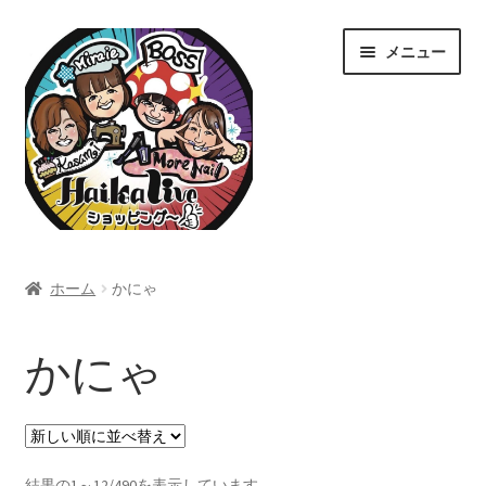
ナ
コ
メニュー
ビ
ン
ゲ
テ
ー
ン
シ
ツ
ョ
へ
ン
ス
へ
キ
ス
ッ
ホーム
キ
プ
ホーム
かにゃ
ッ
Home
プ
かにゃ
カート
ショップ
新
結果の1～12/490を表示しています