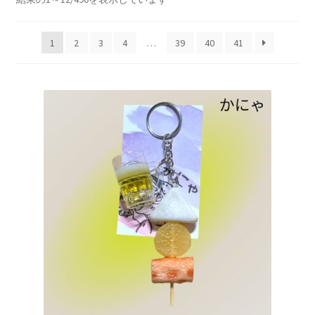
プライバシーポリシー
し
い
マイアカウント
1
2
3
4
…
39
40
41
順
取引条件（利用規約）
商品カテゴリー
支払い
特定商取引法に基づく表記