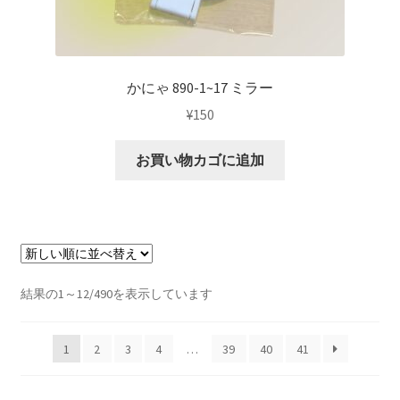
かにゃ 890-1~17 ミラー
¥
150
お買い物カゴに追加
新
結果の1～12/490を表示しています
し
い
1
2
3
4
…
39
40
41
順