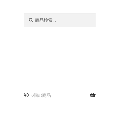
検
検
索
索
対
象:
¥
0
0個の商品
ー