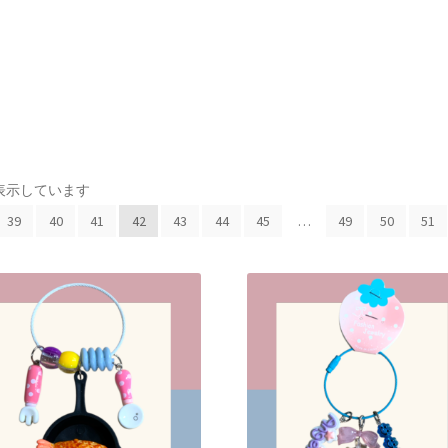
新
3を表示しています
し
39
40
41
42
43
44
45
…
49
50
51
い
順