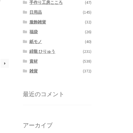
グ
手作り工房こころ
(47)
日用品
(145)
服飾雑貨
(32)
福袋
(26)
紙モノ
(40)
緋龍 ひりゅう
(231)
資材
(538)
雑貨
(372)
最近のコメント
アーカイブ