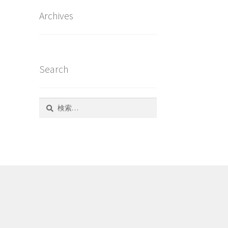
Archives
Search
検
索: