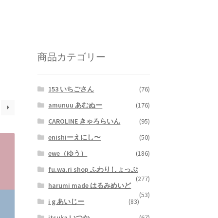
商品カテゴリー
153 いちごさん
(76)
amunuu あむぬー
(176)
CAROLINE きゃろらいん
(95)
enishiーえにし〜
(50)
ewe（ゆう）
(186)
fu.wa.ri shop ふわりしょっぷ
(277)
harumi made はるみめいど
(53)
i g あいじー
(83)
itsuka いつか
(67)