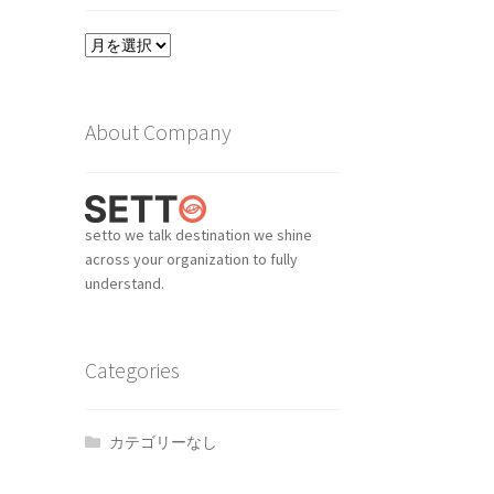
ア
ー
カ
イ
About Company
ブ
setto we talk destination we shine
across your organization to fully
understand.
Categories
カテゴリーなし