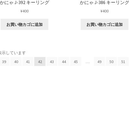
かにゃ J-392 キーリング
かにゃ J-386 キーリン
¥
400
¥
400
お買い物カゴに追加
お買い物カゴに追加
新
3を表示しています
し
39
40
41
42
43
44
45
…
49
50
51
い
順