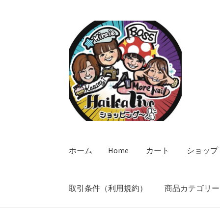
ナ
コ
ビ
ン
ゲ
テ
ー
ン
シ
ツ
ョ
へ
ン
ス
へ
キ
ス
ッ
キ
プ
ッ
ホーム
Home
カート
ショップ
プ
取引条件（利用規約）
商品カテゴリー
ホーム
Home
カート
ショップ
プライバシー