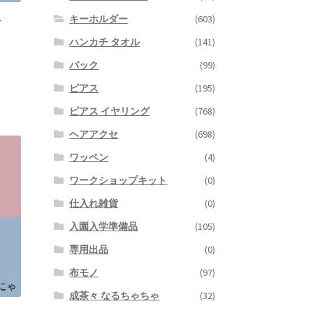
キーホルダー
(603)
グ
ハンカチ タオル
(141)
バック
(99)
ピアス
(195)
ピアス イヤリング
(768)
ヘアアクセ
(698)
ワッペン
(4)
ワークショップキット
(0)
仕入れ雑貨
(0)
入園入学準備品
(105)
専用出品
(0)
布モノ
(97)
成茶々 なるちゃちゃ
(32)