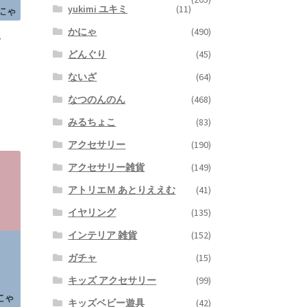
yukimi ユキミ
(11)
かにゃ
(490)
グ
どんぐり
(45)
ないざ
(64)
なつのんのん
(468)
みるちょこ
(83)
アクセサリー
(190)
アクセサリー雑貨
(149)
アトリエＭ あとりええむ
(41)
イヤリング
(135)
インテリア 雑貨
(152)
ガチャ
(15)
キッズ アクセサリー
(99)
キッズベビー遊具
(42)