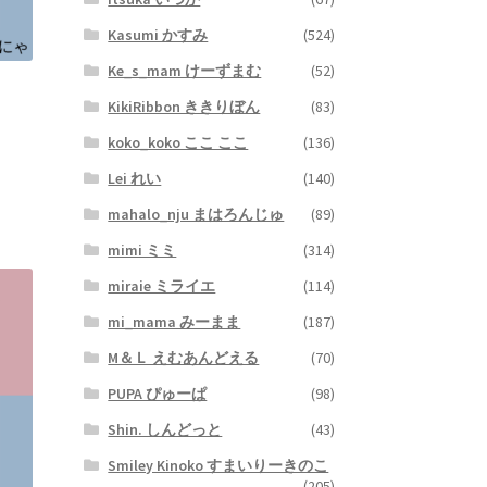
Kasumi かすみ
(524)
Ke_s_mam けーずまむ
(52)
KikiRibbon ききりぼん
(83)
koko_koko ここ ここ
(136)
Lei れい
(140)
mahalo_nju まはろんじゅ
(89)
mimi ミミ
(314)
miraie ミライエ
(114)
mi_mama みーまま
(187)
M＆Ｌ えむあんどえる
(70)
PUPA ぴゅーぱ
(98)
Shin. しんどっと
(43)
Smiley Kinoko すまいりーきのこ
(205)