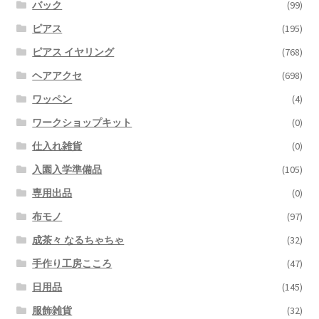
バック
(99)
ピアス
(195)
ピアス イヤリング
(768)
ヘアアクセ
(698)
ワッペン
(4)
ワークショップキット
(0)
仕入れ雑貨
(0)
入園入学準備品
(105)
専用出品
(0)
布モノ
(97)
成茶々 なるちゃちゃ
(32)
手作り工房こころ
(47)
日用品
(145)
服飾雑貨
(32)