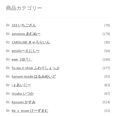
商品カテゴリー
153 いちごさん
(76)
amunuu あむぬー
(176)
CAROLINE きゃろらいん
(95)
enishiーえにし〜
(50)
ewe（ゆう）
(186)
fu.wa.ri shop ふわりしょっぷ
(277)
harumi made はるみめいど
(53)
i g あいじー
(83)
itsuka いつか
(67)
Kasumi かすみ
(524)
Ke_s_mam けーずまむ
(52)