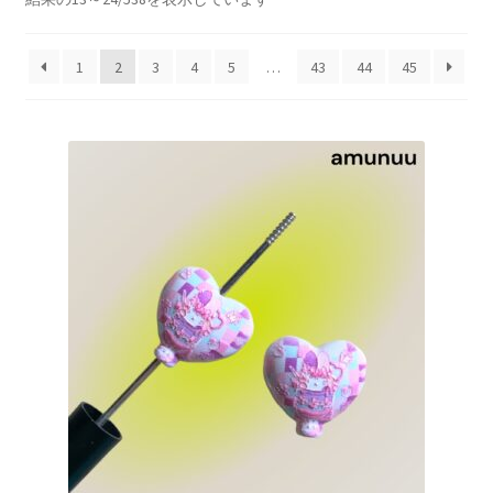
プライバシーポリシー
し
い
マイアカウント
1
2
3
4
5
…
43
44
45
順
取引条件（利用規約）
商品カテゴリー
支払い
特定商取引法に基づく表記