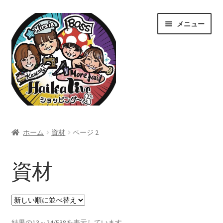
ナ
コ
メニュー
ビ
ン
ゲ
テ
ー
ン
シ
ツ
ョ
へ
ン
ス
へ
キ
ス
ッ
ホーム
キ
プ
ホーム
資材
ページ 2
ッ
Home
プ
資材
カート
ショップ
新
結果の13～24/538を表示しています