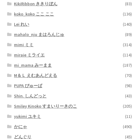
KikiRibbon ききりぼん
(83)
koko_koko ここ ここ
(136)
Lei れい
(140)
mahalo_nju まはろんじゅ
(89)
mimi ミミ
(314)
miraie ミライエ
(114)
mi_mama みーまま
(187)
M＆Ｌ えむあんどえる
(70)
PUPA ぴゅーぱ
(98)
Shin. しんどっと
(43)
Smiley Kinoko すまいりーきのこ
(205)
yukimi ユキミ
(11)
かにゃ
(490)
どんぐり
(45)