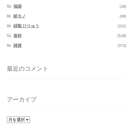
福袋
(26)
紙モノ
(40)
緋龍 ひりゅう
(231)
資材
(538)
雑貨
(372)
最近のコメント
アーカイブ
ア
ー
カ