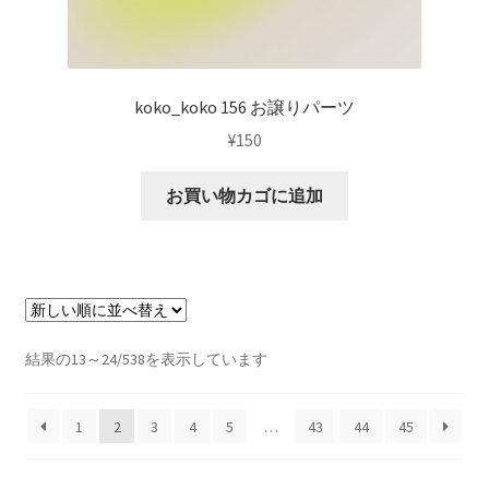
koko_koko 156 お譲りパーツ
¥
150
お買い物カゴに追加
新
結果の13～24/538を表示しています
し
い
1
2
3
4
5
…
43
44
45
順