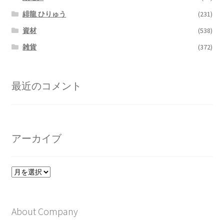
緋龍 ひりゅう
(231)
資材
(538)
雑貨
(372)
最近のコメント
アーカイブ
ア
ー
カ
イ
About Company
ブ