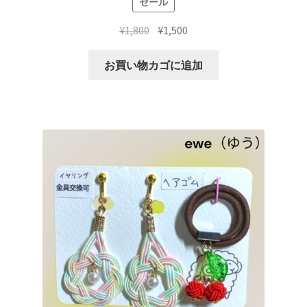
セール
元
現
¥
1,800
¥
1,500
の
在
価
の
お買い物カゴに追加
格
価
は
格
¥1,800
は
で
¥1,500
し
で
た。
す。