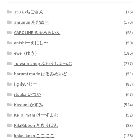
153 いちごさん
(76)
amunuu あむぬー
(176)
CAROLINE きゃろらいん
(95)
enishiーえにし〜
(50)
ewe（ゆう）
(186)
fu.wa.ri shop ふわりしょっぷ
(277)
harumi made はるみめいど
(53)
i g あいじー
(83)
itsuka いつか
(67)
Kasumi かすみ
(524)
Ke_s_mam けーずまむ
(52)
KikiRibbon ききりぼん
(83)
koko_koko ここ ここ
(136)