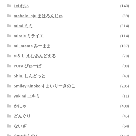
Lei れい
(140)
mahalo_nju まはろんじゅ
(89)
mimi ミミ
(314)
miraie ミライエ
(114)
mi_mama みーまま
(187)
M＆Ｌ えむあんどえる
(70)
PUPA ぴゅーぱ
(98)
Shin. しんどっと
(43)
Smiley Kinoko すまいりーきのこ
(205)
yukimi ユキミ
(11)
かにゃ
(490)
どんぐり
(45)
ないざ
(64)