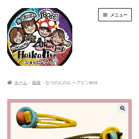
ナ
コ
メニュー
ビ
ン
ゲ
テ
ー
ン
シ
ツ
ョ
へ
ン
ス
へ
キ
ス
ッ
ホーム
キ
プ
ホーム
福袋
なつのんのん ヘアピンBOX
ッ
Home
プ
カート
ショップ