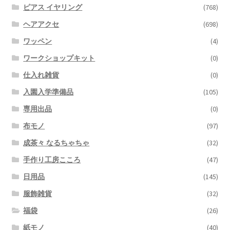
ピアス イヤリング
(768)
ヘアアクセ
(698)
ワッペン
(4)
ワークショップキット
(0)
仕入れ雑貨
(0)
入園入学準備品
(105)
専用出品
(0)
布モノ
(97)
成茶々 なるちゃちゃ
(32)
手作り工房こころ
(47)
日用品
(145)
服飾雑貨
(32)
福袋
(26)
紙モノ
(40)