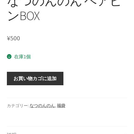
なつのんのん ヘアピ
ンBOX
¥
500
在庫1個
な
お買い物カゴに追加
つ
の
ん
の
カテゴリー:
なつのんのん
,
福袋
ん
ヘ
ア