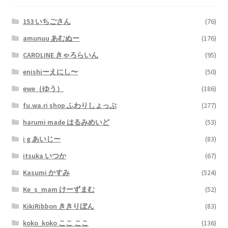
153 いちごさん
(76)
amunuu あむぬー
(176)
CAROLINE きゃろらいん
(95)
enishiーえにし〜
(50)
ewe（ゆう）
(186)
fu.wa.ri shop ふわりしょっぷ
(277)
harumi made はるみめいど
(53)
i g あいじー
(83)
itsuka いつか
(67)
Kasumi かすみ
(524)
Ke_s_mam けーずまむ
(52)
KikiRibbon ききりぼん
(83)
koko_koko ここ ここ
(136)