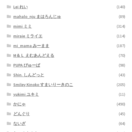
Lei れい
(140)
mahalo_nju まはろんじゅ
(89)
mimi ミミ
(314)
miraie ミライエ
(114)
mi_mama みーまま
(187)
M＆Ｌ えむあんどえる
(70)
PUPA ぴゅーぱ
(98)
Shin. しんどっと
(43)
Smiley Kinoko すまいりーきのこ
(205)
yukimi ユキミ
(11)
かにゃ
(490)
どんぐり
(45)
ないざ
(64)