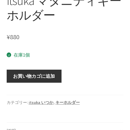
itsuka マタニティキー
ホルダー
¥
880
在庫1個
itsuka
お買い物カゴに追加
マ
タ
ニ
テ
カテゴリー:
itsuka いつか
,
キーホルダー
ィ
キ
ー