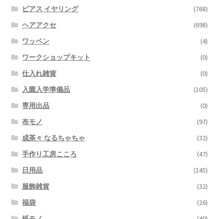
ピアス イヤリング
(768)
ヘアアクセ
(698)
ワッペン
(4)
ワークショップキット
(0)
仕入れ雑貨
(0)
入園入学準備品
(105)
専用出品
(0)
布モノ
(97)
成茶々 なるちゃちゃ
(32)
手作り工房こころ
(47)
日用品
(145)
服飾雑貨
(32)
福袋
(26)
紙モノ
(40)