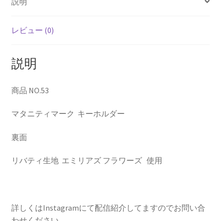
説明
ホ
ル
ダ
レビュー (0)
ー
個
説明
商品 NO.53
マタニティマーク キーホルダー
裏面
リバティ生地 エミリアズ フラワーズ 使用
詳しくはInstagramにて配信紹介してますのでお問い合
わせください。