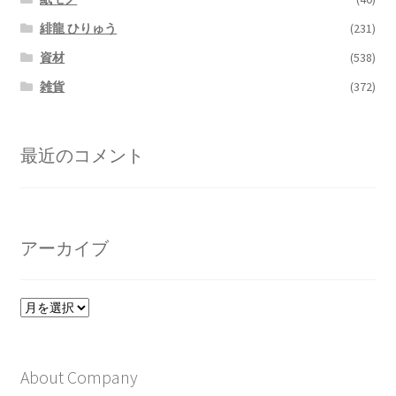
緋龍 ひりゅう
(231)
資材
(538)
雑貨
(372)
最近のコメント
アーカイブ
ア
ー
カ
イ
About Company
ブ