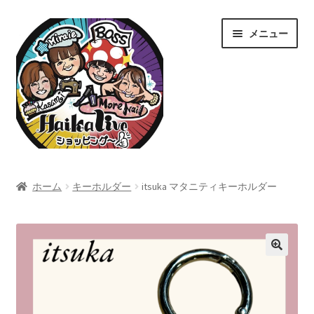
ナ
コ
メニュー
ビ
ン
ゲ
テ
ー
ン
シ
ツ
ョ
へ
ン
ス
へ
キ
ス
ッ
ホーム
キ
プ
ホーム
キーホルダー
itsuka マタニティキーホルダー
ッ
Home
プ
カート
ショップ