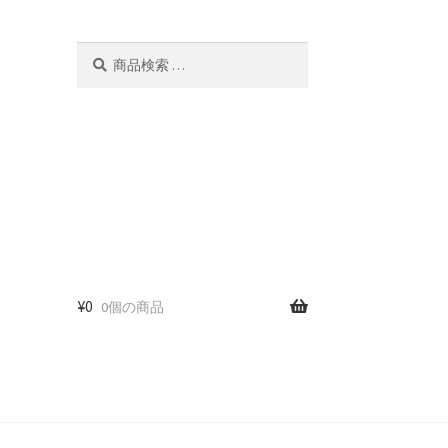
検
検
索
索
対
象:
¥
0
0個の商品
ー