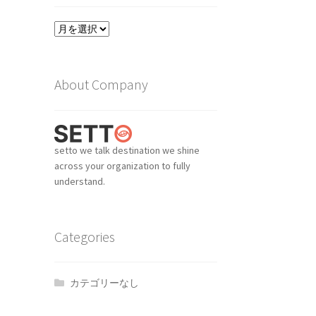
ア
ー
カ
イ
About Company
ブ
setto we talk destination we shine
across your organization to fully
understand.
Categories
カテゴリーなし