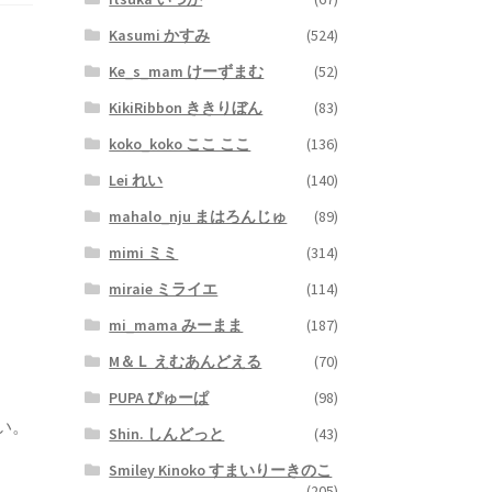
Kasumi かすみ
(524)
Ke_s_mam けーずまむ
(52)
KikiRibbon ききりぼん
(83)
koko_koko ここ ここ
(136)
Lei れい
(140)
mahalo_nju まはろんじゅ
(89)
mimi ミミ
(314)
miraie ミライエ
(114)
mi_mama みーまま
(187)
M＆Ｌ えむあんどえる
(70)
PUPA ぴゅーぱ
(98)
い。
Shin. しんどっと
(43)
Smiley Kinoko すまいりーきのこ
(205)