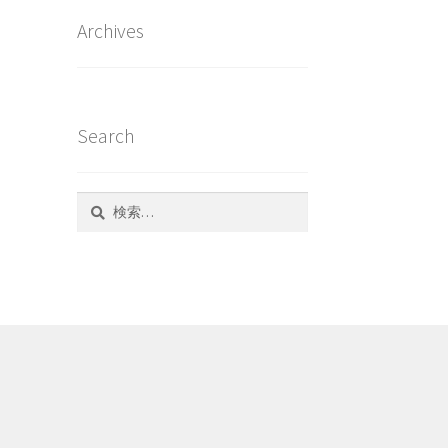
Archives
Search
検
索: