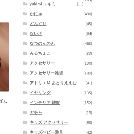
yukimi ユキミ
(11)
かにゃ
(490)
どんぐり
(45)
ないざ
(64)
なつのんのん
(468)
みるちょこ
(83)
アクセサリー
(190)
アクセサリー雑貨
(149)
アトリエＭ あとりええむ
(41)
イヤリング
(135)
アゴム
インテリア 雑貨
(152)
ガチャ
(15)
キッズ アクセサリー
(99)
キッズベビー遊具
(42)