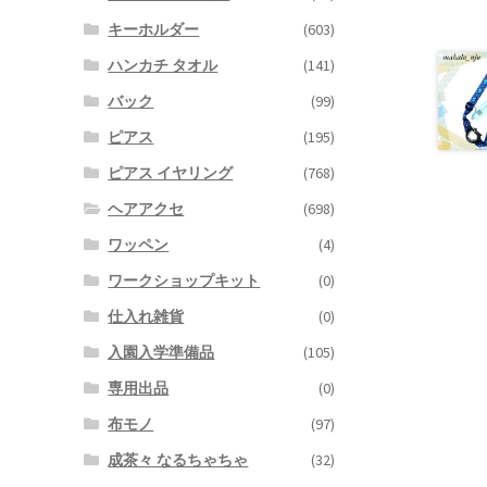
キーホルダー
(603)
ハンカチ タオル
(141)
バック
(99)
ピアス
(195)
ピアス イヤリング
(768)
ヘアアクセ
(698)
ワッペン
(4)
ワークショップキット
(0)
仕入れ雑貨
(0)
入園入学準備品
(105)
専用出品
(0)
布モノ
(97)
成茶々 なるちゃちゃ
(32)