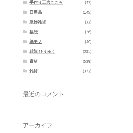
手作り工房こころ
(47)
日用品
(145)
服飾雑貨
(32)
福袋
(26)
紙モノ
(40)
緋龍 ひりゅう
(231)
資材
(538)
雑貨
(372)
最近のコメント
アーカイブ