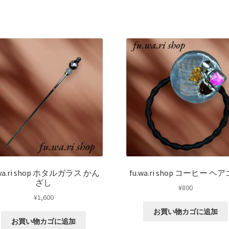
.wa.ri shop ホタルガラス かん
fu.wa.ri shop コーヒー ヘ
ざし
¥
800
¥
1,600
お買い物カゴに追加
お買い物カゴに追加