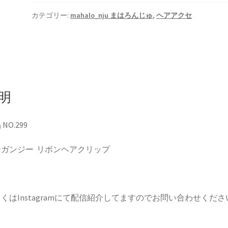
ン
ヘ
カテゴリー:
mahalo_nju まはろんじゅ
,
ヘアアクセ
ア
ク
リ
ッ
プ
個
明
NO.299
ーガンジー リボンヘアクリップ
くはInstagramにて配信紹介してますのでお問い合わせくださ