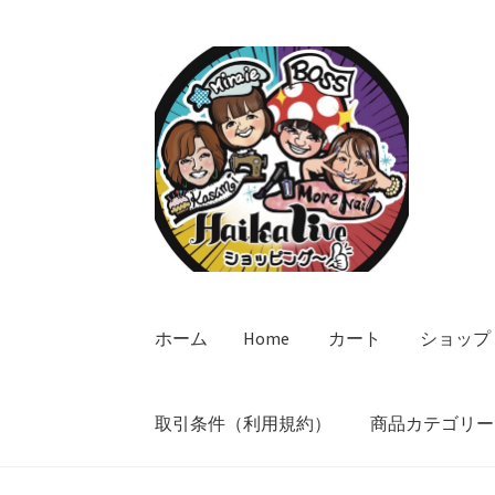
ナ
コ
ビ
ン
ゲ
テ
ー
ン
シ
ツ
ョ
へ
ン
ス
へ
キ
ス
ッ
キ
プ
ッ
ホーム
Home
カート
ショップ
プ
取引条件（利用規約）
商品カテゴリー
ホーム
Home
カート
ショップ
プライバシー