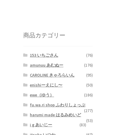
商品カテゴリー
153 いちごさん
(76)
amunuu あむぬー
(176)
CAROLINE きゃろらいん
(95)
enishiーえにし〜
(50)
ewe（ゆう）
(186)
fu.wa.ri shop ふわりしょっぷ
(277)
harumi made はるみめいど
(53)
i g あいじー
(83)
itsuka いつか
(67)