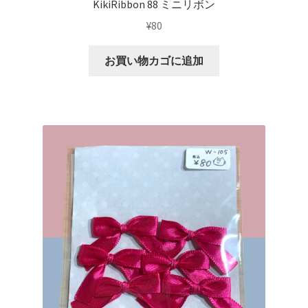
KikiRibbon 88 ミニリボン
¥
80
お買い物カゴに追加