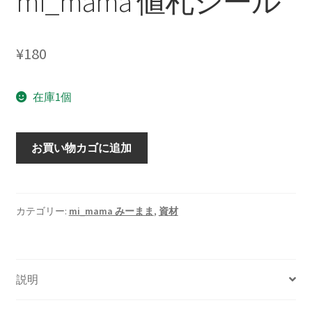
mi_mama 値札シール
¥
180
在庫1個
mi_mama
お買い物カゴに追加
値
札
シ
ー
カテゴリー:
mi_mama みーまま
,
資材
ル
個
説明