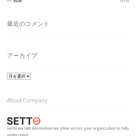
雑貨
(372)
最近のコメント
アーカイブ
ア
ー
カ
イ
About Company
ブ
setto we talk destination we shine across your organization to fully
understand.