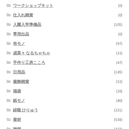
ワークショップキット
(0)
仕入れ雑貨
(0)
入園入学準備品
(105)
専用出品
(0)
布モノ
(97)
成茶々 なるちゃちゃ
(32)
手作り工房こころ
(47)
日用品
(145)
服飾雑貨
(32)
福袋
(26)
紙モノ
(40)
緋龍 ひりゅう
(231)
資材
(538)