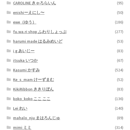
CAROLINE きゃろらいん
(95)
enishiーえにし〜
(50)
ewe（ゆう）
(186)
fu.wa.ri shop ふわりしょっぷ
(277)
harumi made はるみめいど
(53)
i g あいじー
(83)
itsuka いつか
(67)
Kasumi かすみ
(524)
Ke_s_mam けーずまむ
(52)
KikiRibbon ききりぼん
(83)
koko_koko ここ ここ
(136)
Lei れい
(140)
mahalo_nju まはろんじゅ
(89)
mimi ミミ
(314)