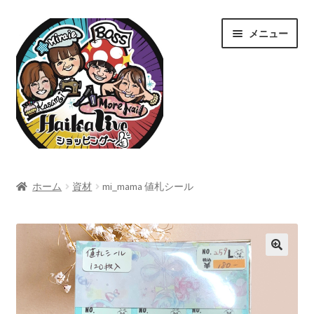
ナ
コ
メニュー
ビ
ン
ゲ
テ
ー
ン
シ
ツ
ョ
へ
ン
ス
へ
キ
ス
ッ
ホーム
キ
プ
ホーム
資材
mi_mama 値札シール
ッ
Home
プ
カート
ショップ