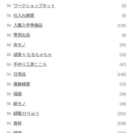
ワークショップキット
(0)
仕入れ雑貨
(0)
入園入学準備品
(105)
専用出品
(0)
布モノ
(97)
成茶々 なるちゃちゃ
(32)
手作り工房こころ
(47)
日用品
(145)
服飾雑貨
(32)
福袋
(26)
紙モノ
(40)
緋龍 ひりゅう
(231)
資材
(538)