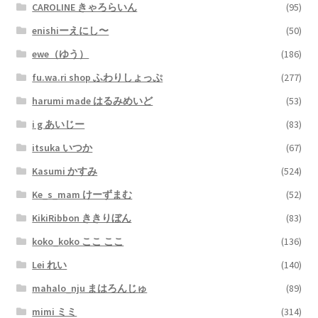
CAROLINE きゃろらいん
(95)
enishiーえにし〜
(50)
ewe（ゆう）
(186)
fu.wa.ri shop ふわりしょっぷ
(277)
harumi made はるみめいど
(53)
i g あいじー
(83)
itsuka いつか
(67)
Kasumi かすみ
(524)
Ke_s_mam けーずまむ
(52)
KikiRibbon ききりぼん
(83)
koko_koko ここ ここ
(136)
Lei れい
(140)
mahalo_nju まはろんじゅ
(89)
mimi ミミ
(314)