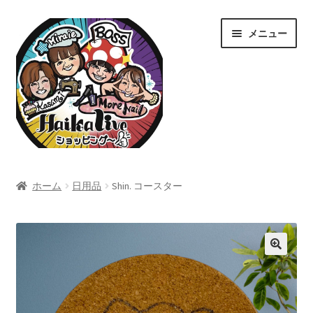
ナ
コ
メニュー
ビ
ン
ゲ
テ
ー
ン
シ
ツ
ョ
へ
ン
ス
へ
キ
ス
ッ
ホーム
キ
プ
ホーム
日用品
Shin. コースター
ッ
Home
プ
カート
ショップ