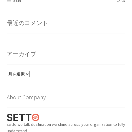
雑貨
(372)
最近のコメント
アーカイブ
ア
ー
カ
イ
About Company
ブ
setto we talk destination we shine across your organization to fully
understand.