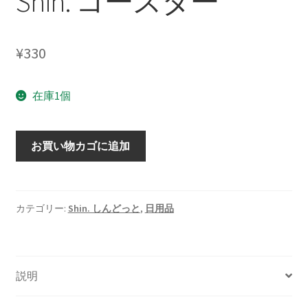
Shin. コースター
¥
330
在庫1個
Shin.
お買い物カゴに追加
コ
ー
ス
タ
カテゴリー:
Shin. しんどっと
,
日用品
ー
個
説明